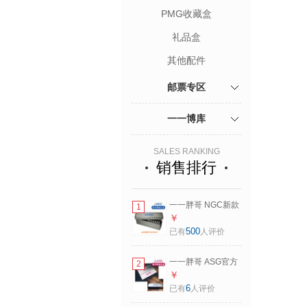
PMG收藏盒
礼品盒
其他配件
邮票专区
一一博库
SALES RANKING
销售排行
一一胖哥 NGC新款
1
原装评级币收藏盒/
￥
储币盒/收纳盒 加厚
500
已有
人评价
款
一一胖哥 ASG官方
2
原装标准款评级邮
￥
票收藏盒/收纳盒 标
6
已有
人评价
准款