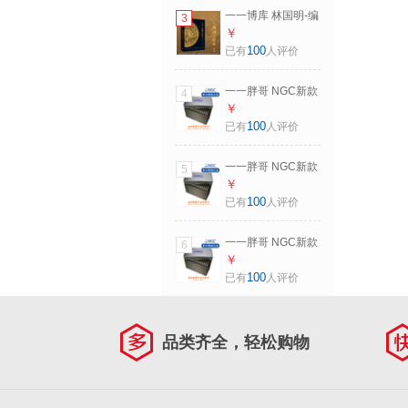
一一博库 林国明-编
3
著 中国近代机制金
￥
银币目录（PCGS
100
已有
人评价
正版图书）
一一胖哥 NGC新款
4
原装超大尺寸评级
￥
币收藏盒/储币盒/收
100
已有
人评价
纳盒 适用于18毫米
厚
一一胖哥 NGC新款
5
原装超大尺寸评级
￥
币收藏盒/储币盒/收
100
已有
人评价
纳盒 适用于13毫米
厚
一一胖哥 NGC新款
6
原装超大尺寸评级
￥
币收藏盒/储币盒/收
100
已有
人评价
纳盒 适用于23毫米
厚（适用KG银币）
品类齐全，轻松购物