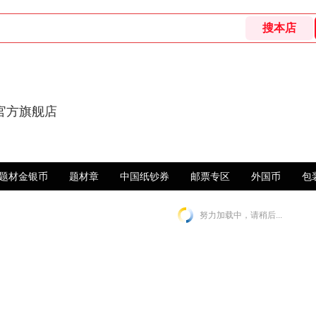
官方旗舰店
题材金银币
题材章
中国纸钞券
邮票专区
外国币
包
努力加载中，请稍后...